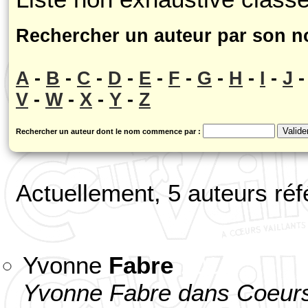
Rechercher un auteur par son n
A
-
B
-
C
-
D
-
E
-
F
-
G
-
H
-
I
-
J
V
-
W
-
X
-
Y
-
Z
Rechercher un auteur dont le nom commence par :
Actuellement, 5 auteurs ré
Yvonne
Fabre
101
Yvonne Fabre dans Coeurs 