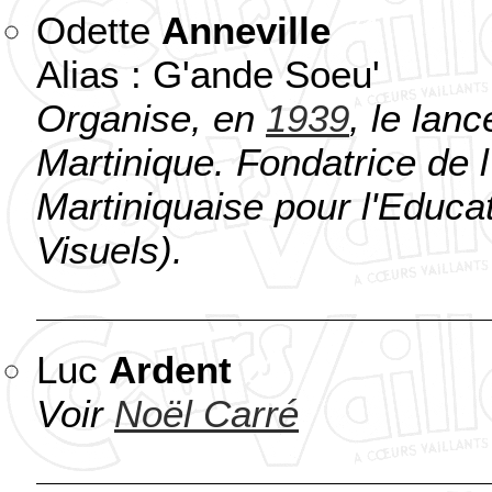
Odette
Anneville
71
Alias : G'ande Soeu'
Organise, en
1939
, le lan
Martinique. Fondatrice de l
Martiniquaise pour l'Educat
Visuels).
Luc
Ardent
63
Voir
Noël Carré